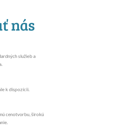
ať nás
ardných služieb a
a.
e k dispozícii.
ú cenotvorbu, širokú
nie.