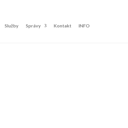
49-be3e-1e6c2fe2e2eb/ddm-car.sk/web/wp-
Služby
Správy
Kontakt
INFO