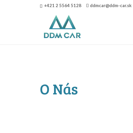
+421 2 5564 5128
ddmcar@ddm-car.sk
Warning
: "continue" targeting switch is equivalent to "break". Di
content/themes/Divi/includes/builder/functions.php
on line
O Nás