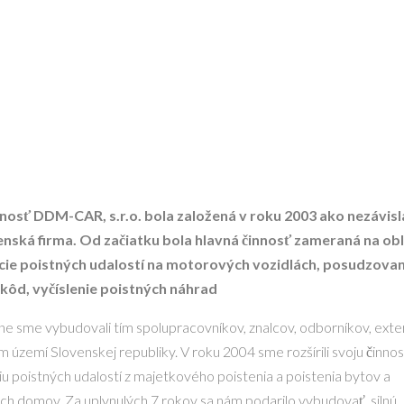
nosť DDM-CAR, s.r.o. bola založená v roku 2003 ako nezávisl
nská firma. Od začiatku bola hlavná činnosť zameraná na ob
ácie poistných udalostí na motorových vozidlách, posudzovan
 škôd, vyčíslenie poistných náhrad
e sme vybudovali tím spolupracovníkov, znalcov, odborníkov, exte
m území Slovenskej republiky. V roku 2004 sme rozšírili svoju činnos
ciu poistných udalostí z majetkového poistenia a poistenia bytov a
ch domov. Za uplynulých 7 rokov sa nám podarilo vybudovať, silnú,