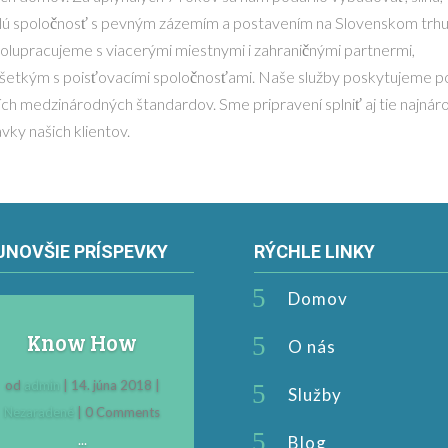
lú spoločnosť s pevným zázemím a postavením na Slovenskom trhu
olupracujeme s viacerými miestnymi i zahraničnými partnermi,
šetkým s poisťovacími spoločnosťami. Naše služby poskytujeme p
ích medzinárodných štandardov. Sme pripravení splniť aj tie najnár
vky našich klientov.
JNOVŠIE PRÍSPEVKY
RÝCHLE LINKY
Domov
Know How
O nás
od
admin
|
14. júna 2018
|
Služby
Nezaradené
| 0 Comments
...
Blog