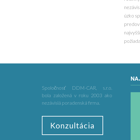
nezávis
úzko sp
predov
najvyšš
požiada
NA
Spoločnosť DDM-CAR, s.r.o.
bola založená v roku 2003 ako
nezávislá poradenská firma.
Konzultácia