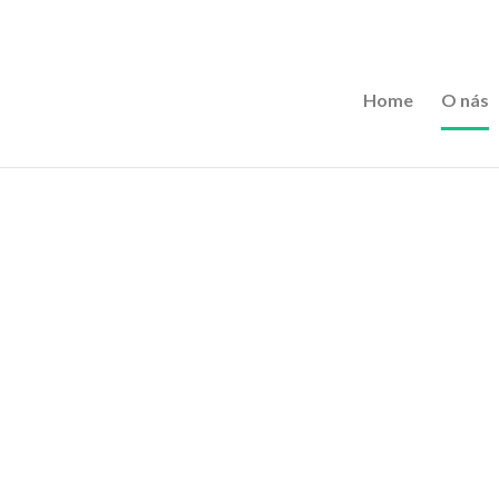
d you mean to use "continue 2"? in
/data/6/a/6a16a132-8d9e-46
5892
Home
O nás