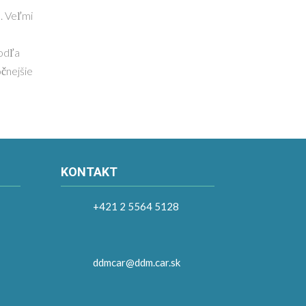
. Veľmi
odľa
očnejšie
KONTAKT
+421 2 5564 5128
ddmcar@ddm.car.sk