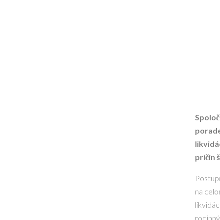
Spoloč
porade
likvid
príčin
Postupn
na celo
likvidá
rodinný